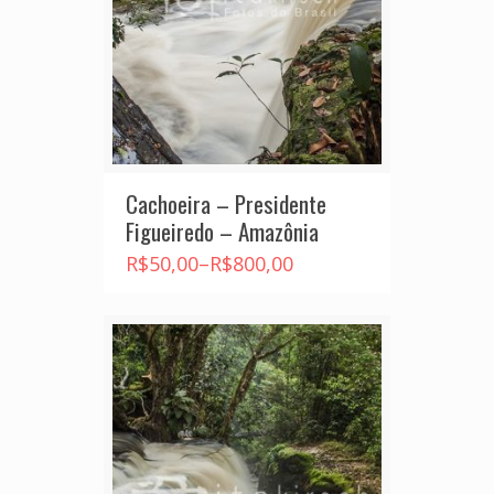
Cachoeira – Presidente
Figueiredo – Amazônia
R$
50,00
–
R$
800,00