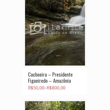
Cachoeira – Presidente
Figueiredo – Amazônia
R$
50,00
–
R$
800,00