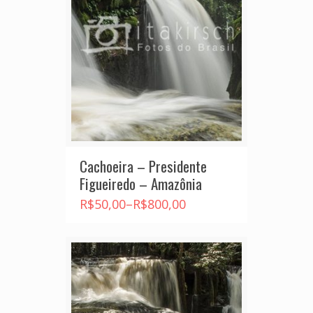
Cachoeira – Presidente
Figueiredo – Amazônia
R$
50,00
–
R$
800,00