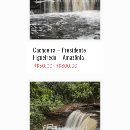
Cachoeira – Presidente
Figueiredo – Amazônia
R$
50,00
–
R$
800,00