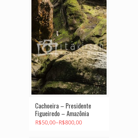
Cachoeira – Presidente
Figueiredo – Amazônia
R$
50,00
–
R$
800,00