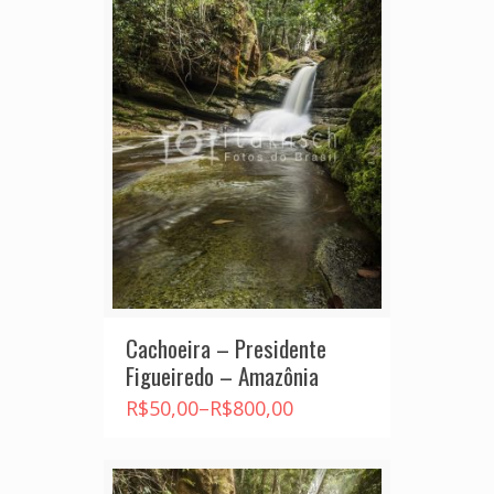
Cachoeira – Presidente
Figueiredo – Amazônia
R$
50,00
–
R$
800,00