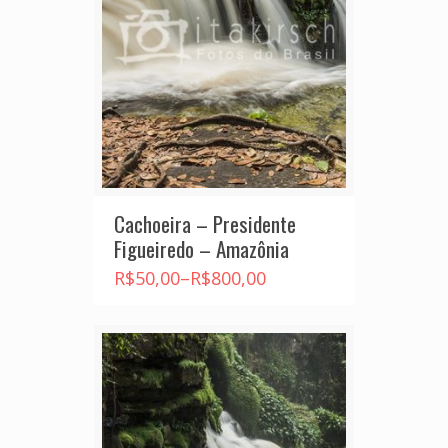
Cachoeira – Presidente
Figueiredo – Amazônia
R$
50,00
–
R$
800,00