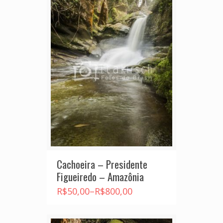
Cachoeira – Presidente
Figueiredo – Amazônia
R$
50,00
–
R$
800,00