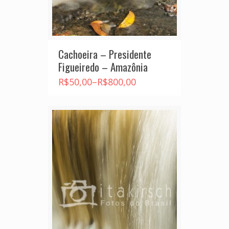
Cachoeira – Presidente
Figueiredo – Amazônia
R$
50,00
–
R$
800,00