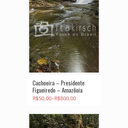
Cachoeira – Presidente
Figueiredo – Amazônia
R$
50,00
–
R$
800,00