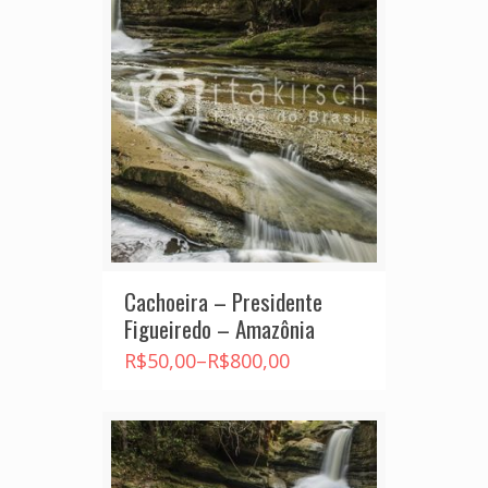
Cachoeira – Presidente
Figueiredo – Amazônia
R$
50,00
–
R$
800,00