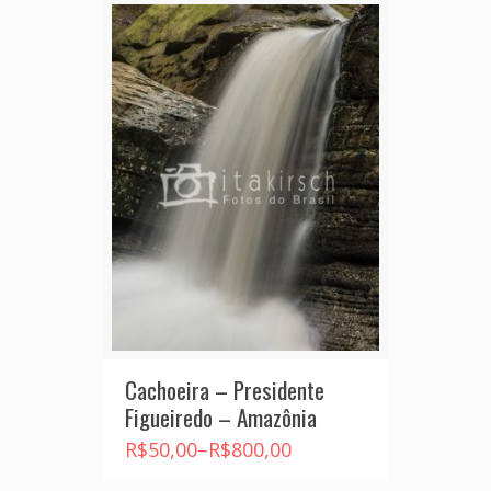
Cachoeira – Presidente
Figueiredo – Amazônia
R$
50,00
–
R$
800,00