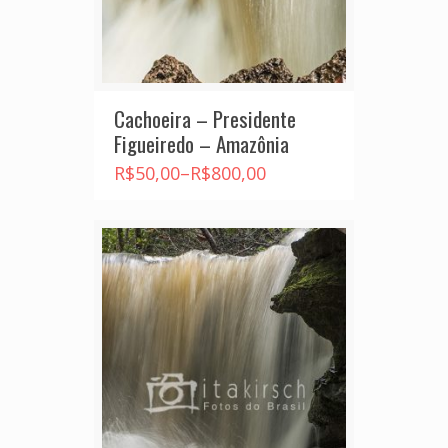
Cachoeira – Presidente
Figueiredo – Amazônia
R$
50,00
–
R$
800,00