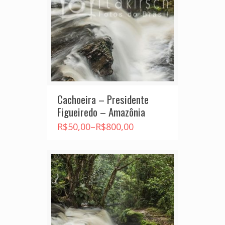
Cachoeira – Presidente
Figueiredo – Amazônia
R$
50,00
–
R$
800,00