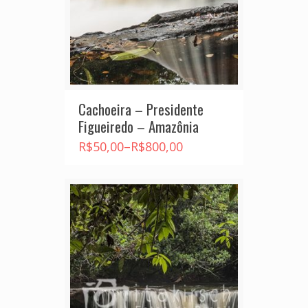
Cachoeira – Presidente
Figueiredo – Amazônia
R$
50,00
–
R$
800,00