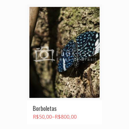
Borboletas
R$
50,00
–
R$
800,00