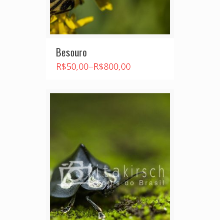
Besouro
R$
50,00
–
R$
800,00