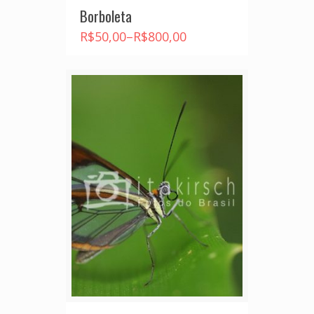
Borboleta
R$
50,00
–
R$
800,00