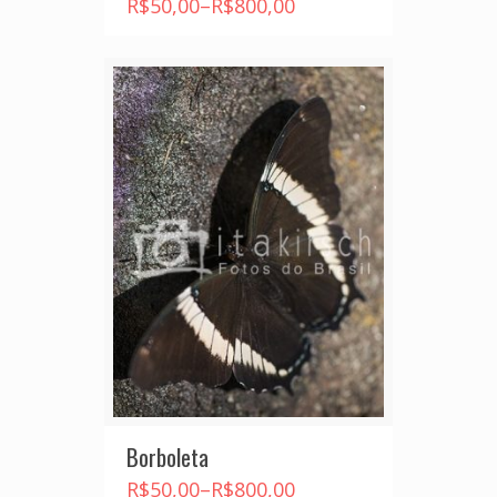
R$
50,00
–
R$
800,00
Borboleta
R$
50,00
–
R$
800,00