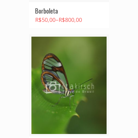
Borboleta
R$
50,00
–
R$
800,00