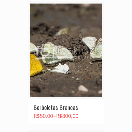
Borboletas Brancas
R$
50,00
–
R$
800,00