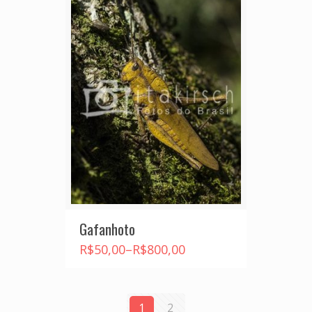
Gafanhoto
R$
50,00
–
R$
800,00
1
2