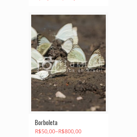
Borboleta
R$
50,00
–
R$
800,00