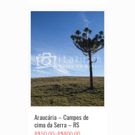
Araucária – Campos de
cima da Serra – RS
R$
50,00
–
R$
800,00