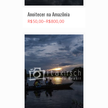
Anoitecer na Amazônia
R$
50,00
–
R$
800,00