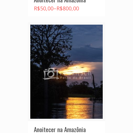
R$
50,00
–
R$
800,00
Anoitecer na Amazônia