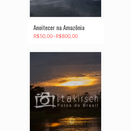
Anoitecer na Amazônia
R$
50,00
–
R$
800,00