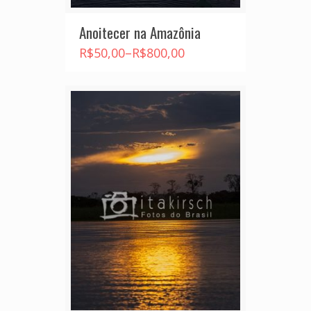
Anoitecer na Amazônia
R$
50,00
–
R$
800,00