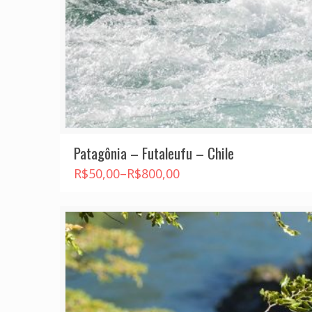
Patagônia – Futaleufu – Chile
R$
50,00
–
R$
800,00