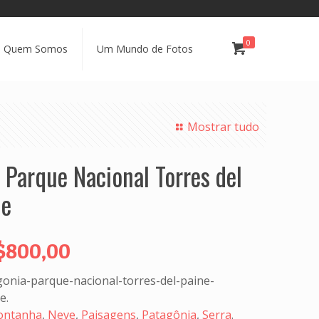
0
Quem Somos
Um Mundo de Fotos
Mostrar tudo
 Parque Nacional Torres del
le
$
800,00
onia-parque-nacional-torres-del-paine-
le
.
ntanha
,
Neve
,
Paisagens
,
Patagônia
,
Serra
.