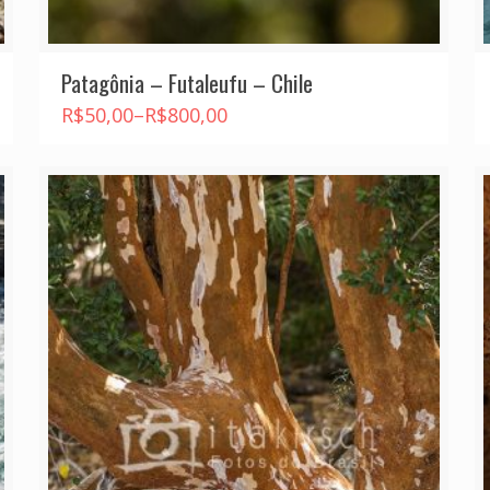
Patagônia – Futaleufu – Chile
R$
50,00
–
R$
800,00