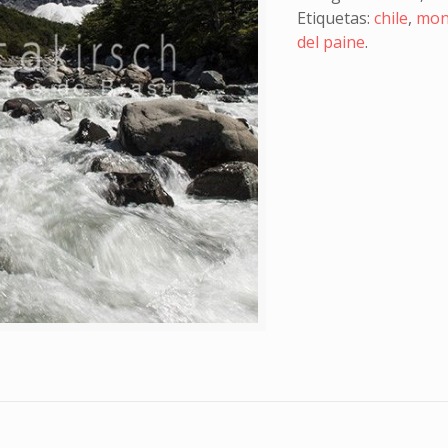
Etiquetas:
chile
,
mon
del paine
.