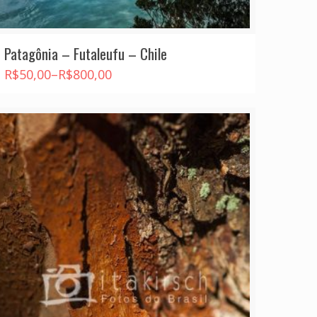
Patagônia – Futaleufu – Chile
R$
50,00
–
R$
800,00