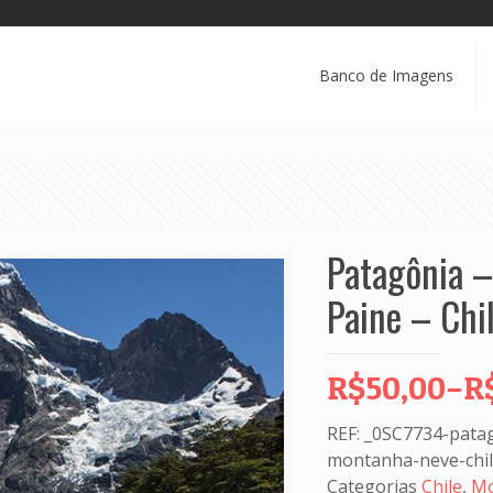
Banco de Imagens
Patagônia –
Paine – Chi
R$
50,00
–
R
REF:
_0SC7734-patag
montanha-neve-chi
Categorias
Chile
,
Mo