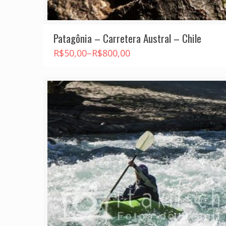
Patagônia – Carretera Austral – Chile
R$
50,00
–
R$
800,00